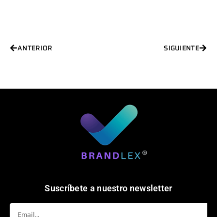
Ant
Sigu
ANTERIOR
SIGUIENTE
Suscríbete a nuestro newsletter
Email