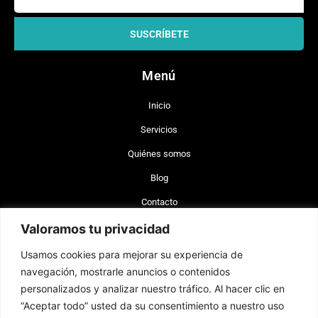
SUSCRÍBETE
Menú
Inicio
Servicios
Quiénes somos
Blog
Contacto
Valoramos tu privacidad
+56 977 642 660 (Chile)
Usamos cookies para mejorar su experiencia de
+34 744 743 462 (España)
navegación, mostrarle anuncios o contenidos
info@brand-lex.com
personalizados y analizar nuestro tráfico. Al hacer clic en
Badajoz 100, of. 820 Las Condes, Santiago, Chile (CP 7560908)
“Aceptar todo” usted da su consentimiento a nuestro uso
Plaza Sn. Cristóbal 14, Alicante, España (CP 03002).