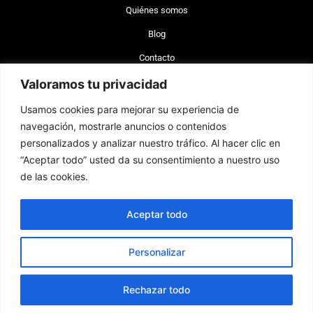
Quiénes somos
Blog
Contacto
Valoramos tu privacidad
+56 977 642 660 (Chile)
Usamos cookies para mejorar su experiencia de
+34 744 743 462 (España)
navegación, mostrarle anuncios o contenidos
info@brand-lex.com
personalizados y analizar nuestro tráfico. Al hacer clic en
Badajoz 100, of. 820 Las Condes, Santiago, Chile (CP 7560908)
“Aceptar todo” usted da su consentimiento a nuestro uso
Plaza Sn. Cristóbal 14, Alicante, España (CP 03002).
de las cookies.
Políticas de privacidad
Términos y Condiciones
Política de cookies
Aceptar todo
Preguntas Frecuentes
I
L
n
i
Personalizar
s
n
t
k
a
e
Rechazar todo
Copyright BRANDLEX GROUP, S.L. 2023-2026. All rights
g
d
reserved.
r
i