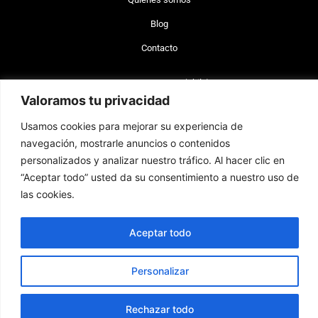
Blog
Contacto
+56 977 642 660 (Chile)
Valoramos tu privacidad
+34 744 743 462 (España)
info@brand-lex.com
Usamos cookies para mejorar su experiencia de
Badajoz 100, of. 820 Las Condes, Santiago, Chile (CP 7560908)
navegación, mostrarle anuncios o contenidos
Plaza Sn. Cristóbal 14, Alicante, España (CP 03002).
personalizados y analizar nuestro tráfico. Al hacer clic en
“Aceptar todo” usted da su consentimiento a nuestro uso de
las cookies.
Políticas de privacidad
Términos y Condiciones
Política de cookies
Preguntas Frecuentes
I
L
Aceptar todo
n
i
s
n
t
k
Personalizar
a
e
Copyright BRANDLEX GROUP, S.L. 2023-2026. All rights
g
d
reserved.
r
i
Rechazar todo
a
n